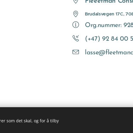
Fleeetman Consu
Brudalsvegen 17C, 70
Org.nummer: 928
(+47) 92 84 00 
lasse@fleetmanc
er som det skal, og for å tilby
© 2023
FleetMan Consulting
, alle rettigheter forbeholdt
Informasjonskapsler