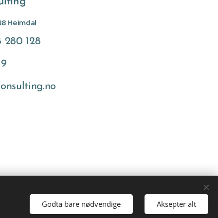
lting
88 Heimdal
 280 128
59
onsulting.no
Godta bare nødvendige
Aksepter alt