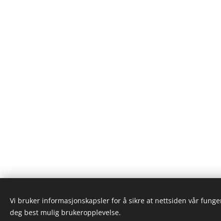
Vi bruker informasjonskapsler for å sikre at nettsiden vår funger
deg best mulig brukeropplevelse.